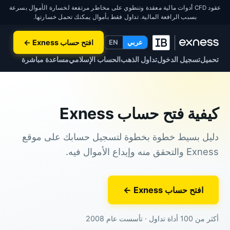
عقود CFD أدوات مالية معقدة وتنطوي على مخاطر مرتفعة لخسارة الأموال بسرعة
بسبب الرافعة المالية. تداول فقط بأموال يمكنك تحمل خسارتها.
عربي
EN
افتح حساب Exness ←
تحميل
تسجيل الدخول
تداول الذهب
الحساب الإسلامي
مساعدة مباشرة
كيفية فتح حساب Exness
دليل بسيط خطوة بخطوة لتسجيل حسابك على موقع
Exness والتحقق منه وإيداع الأموال فيه.
افتح حساب Exness ←
أكثر من 100 أداة تداول · تأسست عام 2008