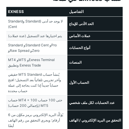
التفاصيل
EXNESS
لا يوجد حد أدنى (Standard وStandard
الحد الأدنى للإيداع
Cent)
عملات الأساس
يتم اختيارها عند التسجيل (عدة عملات)
Standard وStandard Cent وPro
أنواع الحسابات
وRaw Spread وZero
MT4 وMT5 وExness Terminal
المنصات
وتطبيق Exness Trade
يُنشأ حساب MT5 Standard حقيقي
وآخر تجريبي تلقائياً بعد التسجيل؛ افتح
الحساب الأول
حساباً جديداً إذا كنت بحاجة إلى عملة
حساب محددة
حتى 100 حساب MT4 + 100 حساب
عدد الحسابات لكل ملف شخصي
MT5 (بإجمالي 200 حساب)
يُؤكَّد البريد الإلكتروني برمز مكوَّن من 6
التحقق من البريد الإلكتروني / الهاتف
أرقام؛ ويجري التحقق من رقم الهاتف
أيضًا